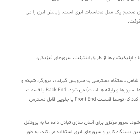
رای صحیح یک مدل محاسبات ابری است. رایانش ابری را می
گرفت.
 و اپلیکیشن ها از طریق اینترنت، سرورهای فیزیکی،
نش ابری، اتصال اینترنتی باعث لینک شدن قسمت Front-End (که شامل دستگاه دسترسی به سرویس گیرنده، مرورگر، شبکه و
نرم افزارهای ابری است) با قسمت Back-End (که متشکل از پایگاه داده ها، سرورها و رایانه ها است) می شود. Back End یا قسمت
پشتی سیستم به عنوان یک مخزن عمل می کند و داده هایی را ذخیره می کند که توسط قسمت Front End یا جلویی قابل دسترس
مرکزی مدیریت می شود. سرور مرکزی برای آسان سازی تبادل داده ها به پروتکل
بین دستگاه کاربر و سرورهای ابری استفاده می کند. به طور