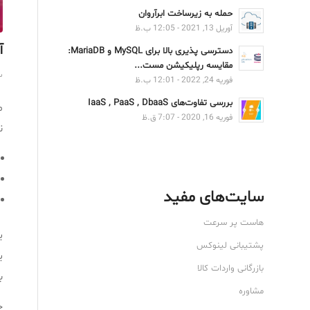
حمله به زیرساخت ابرآروان
آوریل 13, 2021 - 12:05 ب.ظ
آ
دسترسی پذیری بالا برای MySQL و MariaDB:
مقایسه رپلیکیشن مست...
سپ
فوریه 24, 2022 - 12:01 ب.ظ
بررسی تفاوت‌های IaaS , PaaS , DbaaS
م
فوریه 16, 2020 - 7:07 ق.ظ
ن
سایت‌های مفید
هاست پر سرعت
ی
پشتیبانی لینوکس
ی
بازرگانی واردات کالا
ب
مشاوره
چ