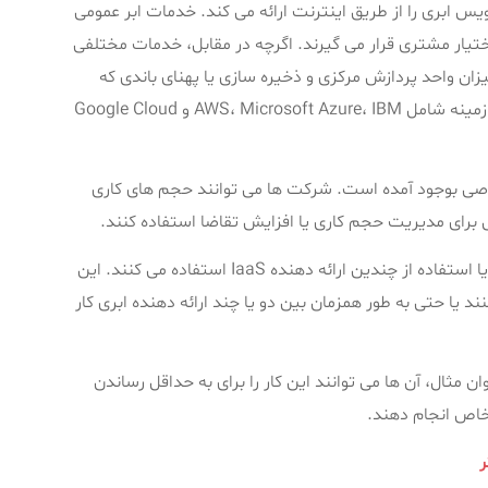
ه‌ دهنده خدمات ابری شخص ثالث (CSP) سرویس ابری را از طریق اینترنت ارائه می ‌کند. خدمات ابر عمومی
یار مشتری قرار می گیرند. اگرچه در مقابل، خدمات مختلفی
زان واحد پردازش مرکزی و ذخیره سازی یا پهنای باندی که
مصرف می کنند هزینه پرداخت می کنند. CSP های عمومی پیشرو در این زمینه شامل AWS، Microsoft Azure، IBM و Google Cloud
 بوجود آمده است. شرکت ‌ها می‌ توانند حجم‌ های کاری
می برای مدیریت حجم کاری یا افزایش تقاضا استفاده کنند.
علاوه بر این، بعضی از سازمان ها به طور گسترده ای از یک مدل چند ابری یا استفاده از چندین ارائه دهنده IaaS استفاده می کنند. این
ند یا حتی به طور همزمان بین دو یا چند ارائه دهنده ابری کار
 مثال، آن ها می توانند این کار را برای به حداقل رساندن
خاص انجام دهند.
ر