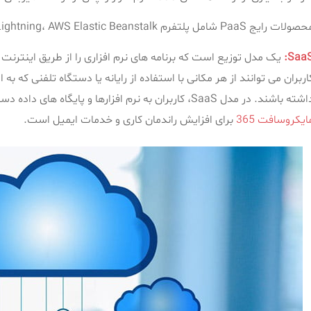
ات رایج PaaS شامل پلتفرم Salesforce’s Lightning، AWS Elastic Beanstalk و Google App Engine هستند.
SaaS
یک مدل توزیع است که برنامه های نرم افزاری را از طریق اینترنت 
ه باشند. در مدل SaaS، کاربران به نرم افزارها و پایگاه های داده دسترسی پیدا می کنند. یکی از نمونه های رایج برنامه SaaS
ایکروسافت 365
برای افزایش راندمان کاری و خدمات ایمیل است.