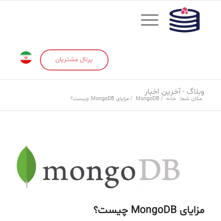
پرتال مشتریان
وبلاگ - آخرین اخبار
مکان شما:
خانه
/
MongoDB
/
مزایای MongoDB چیست؟
مزایای MongoDB چیست؟